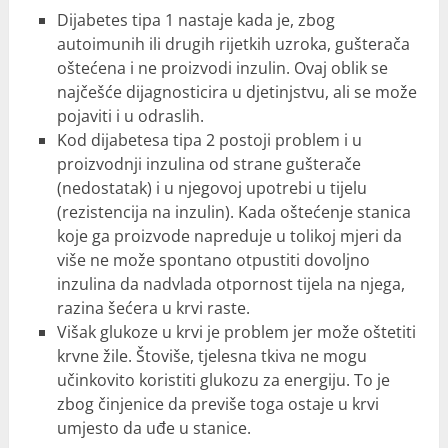
Dijabetes tipa 1 nastaje kada je, zbog
autoimunih ili drugih rijetkih uzroka, gušterača
oštećena i ne proizvodi inzulin. Ovaj oblik se
najčešće dijagnosticira u djetinjstvu, ali se može
pojaviti i u odraslih.
Kod dijabetesa tipa 2 postoji problem i u
proizvodnji inzulina od strane gušterače
(nedostatak) i u njegovoj upotrebi u tijelu
(rezistencija na inzulin). Kada oštećenje stanica
koje ga proizvode napreduje u tolikoj mjeri da
više ne može spontano otpustiti dovoljno
inzulina da nadvlada otpornost tijela na njega,
razina šećera u krvi raste.
Višak glukoze u krvi je problem jer može oštetiti
krvne žile. Štoviše, tjelesna tkiva ne mogu
učinkovito koristiti glukozu za energiju. To je
zbog činjenice da previše toga ostaje u krvi
umjesto da uđe u stanice.