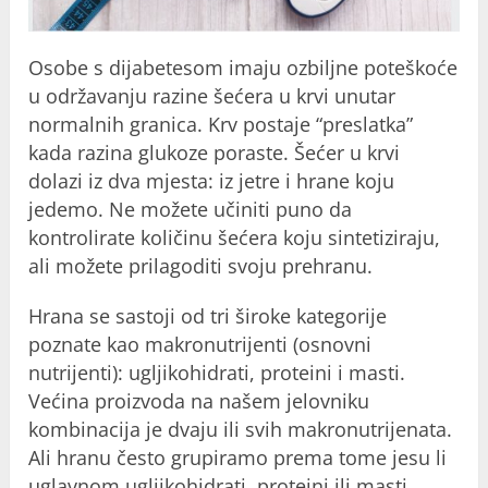
Osobe s dijabetesom imaju ozbiljne poteškoće
u održavanju razine šećera u krvi unutar
normalnih granica. Krv postaje “preslatka”
kada razina glukoze poraste. Šećer u krvi
dolazi iz dva mjesta: iz jetre i hrane koju
jedemo. Ne možete učiniti puno da
kontrolirate količinu šećera koju sintetiziraju,
ali možete prilagoditi svoju prehranu.
Hrana se sastoji od tri široke kategorije
poznate kao makronutrijenti (osnovni
nutrijenti): ugljikohidrati, proteini i masti.
Većina proizvoda na našem jelovniku
kombinacija je dvaju ili svih makronutrijenata.
Ali hranu često grupiramo prema tome jesu li
uglavnom ugljikohidrati, proteini ili masti.