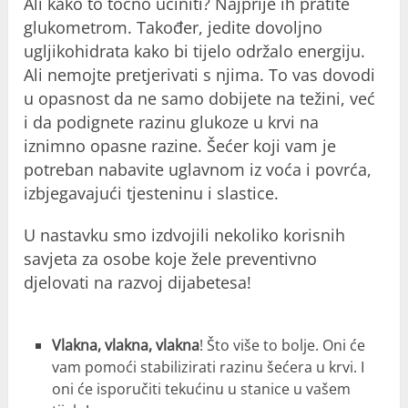
Ali kako to točno učiniti? Najprije ih pratite
glukometrom. Također, jedite dovoljno
ugljikohidrata kako bi tijelo održalo energiju.
Ali nemojte pretjerivati ​​s njima. To vas dovodi
u opasnost da ne samo dobijete na težini, već
i da podignete razinu glukoze u krvi na
iznimno opasne razine. Šećer koji vam je
potreban nabavite uglavnom iz voća i povrća,
izbjegavajući tjesteninu i slastice.
U nastavku smo izdvojili nekoliko korisnih
savjeta za osobe koje žele preventivno
djelovati na razvoj dijabetesa!
Vlakna, vlakna, vlakna
! Što više to bolje. Oni će
vam pomoći stabilizirati razinu šećera u krvi. I
oni će isporučiti tekućinu u stanice u vašem