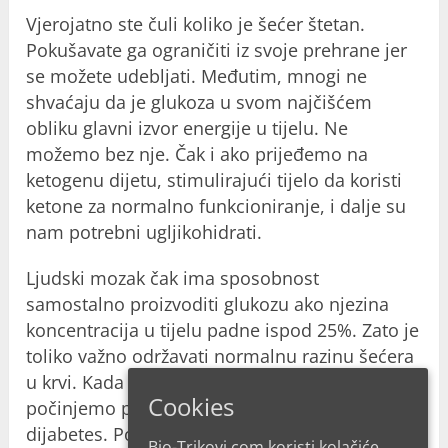
Vjerojatno ste čuli koliko je šećer štetan.
Pokušavate ga ograničiti iz svoje prehrane jer
se možete udebljati. Međutim, mnogi ne
shvaćaju da je glukoza u svom najčišćem
obliku glavni izvor energije u tijelu. Ne
možemo bez nje. Čak i ako prijeđemo na
ketogenu dijetu, stimulirajući tijelo da koristi
ketone za normalno funkcioniranje, i dalje su
nam potrebni ugljikohidrati.
Ljudski mozak čak ima sposobnost
samostalno proizvoditi glukozu ako njezina
koncentracija u tijelu padne ispod 25%. Zato je
toliko važno održavati normalnu razinu šećera
u krvi. Kada naše tijelo to nije u stanju,
Cookies
počinjemo patiti od stanja poznatog kao
dijabetes. Postoje 2 glavne vrste – 1 i 2. To je
Bio-Trikovi.com koristi kolačiće