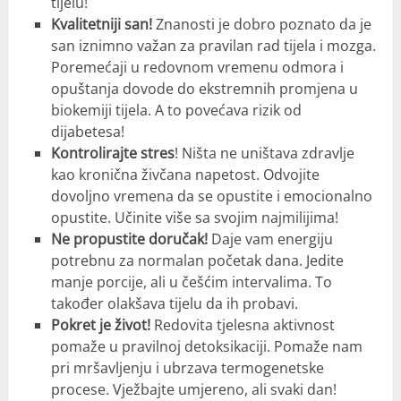
tijelu!
Kvalitetniji san!
Znanosti je dobro poznato da je
san iznimno važan za pravilan rad tijela i mozga.
Poremećaji u redovnom vremenu odmora i
opuštanja dovode do ekstremnih promjena u
biokemiji tijela. A to povećava rizik od
dijabetesa!
Kontrolirajte stres
! Ništa ne uništava zdravlje
kao kronična živčana napetost. Odvojite
dovoljno vremena da se opustite i emocionalno
opustite. Učinite više sa svojim najmilijima!
Ne propustite doručak!
Daje vam energiju
potrebnu za normalan početak dana. Jedite
manje porcije, ali u češćim intervalima. To
također olakšava tijelu da ih probavi.
Pokret je život!
Redovita tjelesna aktivnost
pomaže u pravilnoj detoksikaciji. Pomaže nam
pri mršavljenju i ubrzava termogenetske
procese. Vježbajte umjereno, ali svaki dan!