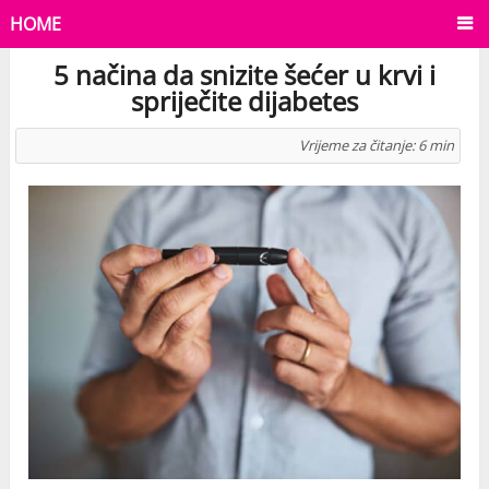
HOME
5 načina da snizite šećer u krvi i
spriječite dijabetes
Vrijeme za čitanje:
6
min