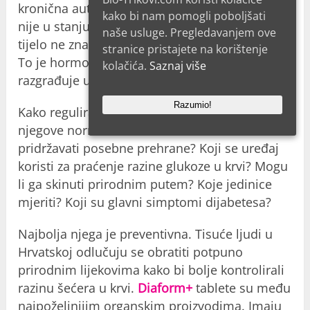
kronična autoimuna bolest u kojoj gušterača
kako bi nam pomogli poboljšati
nije u stanju proizvoditi dovoljno inzulina. Ili
naše usluge. Pregledavanjem ove
tijelo ne zna točno kako ga dovesti do stanica.
stranice pristajete na korištenje
To je hormon koji tijelo proizvodi kada
kolačića.
Saznaj više
razgrađuje ugljikohidrate u tijelu.
Razumio!
Kako regulirati šećer u krvi i koje su točno
njegove normalne razine? Moram li se
pridržavati posebne prehrane? Koji se uređaj
koristi za praćenje razine glukoze u krvi? Mogu
li ga skinuti prirodnim putem? Koje jedinice
mjeriti? Koji su glavni simptomi dijabetesa?
Najbolja njega je preventivna. Tisuće ljudi u
Hrvatskoj odlučuju se obratiti potpuno
prirodnim lijekovima kako bi bolje kontrolirali
razinu šećera u krvi.
Diaform+
tablete su među
najpoželjnijim organskim proizvodima. Imaju