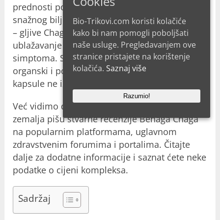
Cookies
prednosti povezane s proizvodom zbog
snažnog biljnog ekstrakta na kojem se temelji
Bio-Trikovi.com koristi kolačiće
– gljive Chaga. Ipak, glavni fokus pripravka je
kako bi nam pomogli poboljšati
naše usluge. Pregledavanjem ove
ublažavanje hipertenzije i njezinih neugodnih
stranice pristajete na korištenje
simptoma. Sastav Benaga Chaga je potpuno
kolačića.
Saznaj više
organski i pogodan za redovitu upotrebu jer
kapsule ne izazivaju nikakve kontraindikacije.
Razumio!
Već vidimo da mnogi kupci iz hrvatskih
zemalja pišu stvarne recenzije Benaga Chaga
na popularnim platformama, uglavnom
zdravstvenim forumima i portalima. Čitajte
dalje za dodatne informacije i saznat ćete neke
podatke o cijeni kompleksa.
Sadržaj