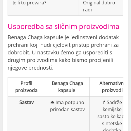
Je li to prevara?
Original dobro
radi
Usporedba sa sličnim proizvodima
Benaga Chaga kapsule je jedinstveni dodatak
prehrani koji nudi cjelovit pristup prehrani za
dobrobit. U nastavku ćemo ga usporediti s
drugim proizvodima kako bismo procijenili
njegove prednosti.
Profil
Benaga Chaga
Alternativni
proizvoda
kapsule
proizvodi
Sastav
☘️ Ima potpuno
💊Sadrže
prirodan sastav
kemijske
sastojke kao i
sintetske
dodatke