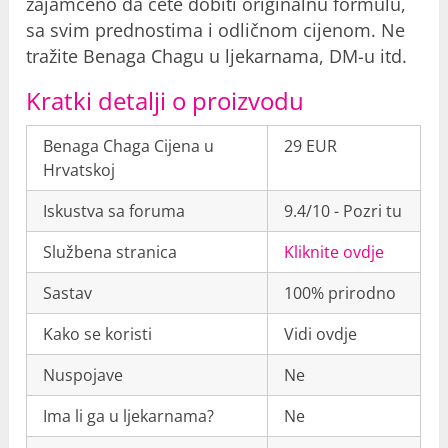
zajamčeno da ćete dobiti originalnu formulu,
sa svim prednostima i odličnom cijenom. Ne
tražite Benaga Chagu u ljekarnama, DM-u itd.
Kratki detalji o proizvodu
Benaga Chaga Cijena u
29 EUR
Hrvatskoj
Iskustva sa foruma
9.4/10 - Pozri tu
Službena stranica
Kliknite ovdje
Sastav
100% prirodno
Kako se koristi
Vidi ovdje
Nuspojave
Ne
Ima li ga u ljekarnama?
Ne