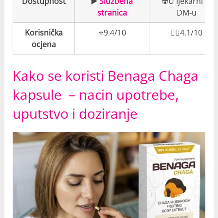
Dostupnost
▶️
Službena
☢️U ljekarni iu
stranica
DM-u
Korisnička
⭐️9.4/10
👎🏼4.1/10
ocjena
Kako se koristi Benaga Chaga
kapsule –
nacin upotrebe,
uputstvo i doziranje