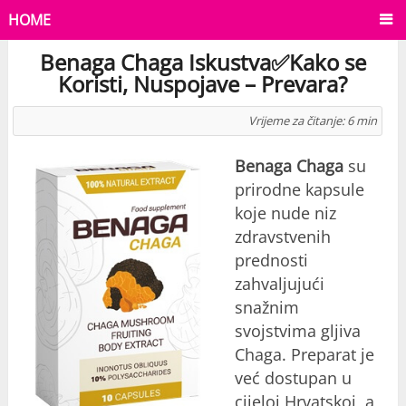
HOME
Benaga Chaga Iskustva✅Kako se
Koristi, Nuspojave – Prevara?
Vrijeme za čitanje:
6
min
Benaga Chaga
su
prirodne kapsule
koje nude niz
zdravstvenih
prednosti
zahvaljujući
snažnim
svojstvima gljiva
Chaga. Preparat je
već dostupan u
cijeloj Hrvatskoj, a