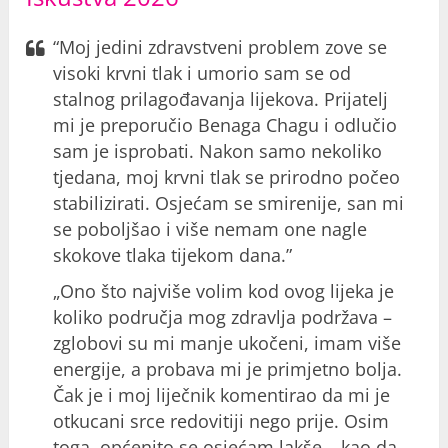
“Moj jedini zdravstveni problem zove se
visoki krvni tlak i umorio sam se od
stalnog prilagođavanja lijekova. Prijatelj
mi je preporučio Benaga Chagu i odlučio
sam je isprobati. Nakon samo nekoliko
tjedana, moj krvni tlak se prirodno počeo
stabilizirati. Osjećam se smirenije, san mi
se poboljšao i više nemam one nagle
skokove tlaka tijekom dana.”
„Ono što najviše volim kod ovog lijeka je
koliko područja mog zdravlja podržava –
zglobovi su mi manje ukočeni, imam više
energije, a probava mi je primjetno bolja.
Čak je i moj liječnik komentirao da mi je
otkucani srce redovitiji nego prije. Osim
toga, općenito se osjećam lakše – kao da