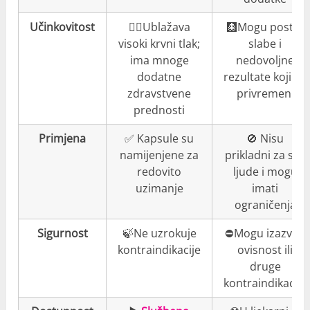
Učinkovitost
👍🏼Ublažava
🩻Mogu postići
visoki krvni tlak;
slabe i
ima mnoge
nedovoljne
dodatne
rezultate koji su
zdravstvene
privremeni
prednosti
Primjena
✅ Kapsule su
🚫 Nisu
namijenjene za
prikladni za sve
redovito
ljude i mogu
uzimanje
imati
ograničenja
Sigurnost
🍃Ne uzrokuje
⛔️Mogu izazvati
kontraindikacije
ovisnost ili
druge
kontraindikacije