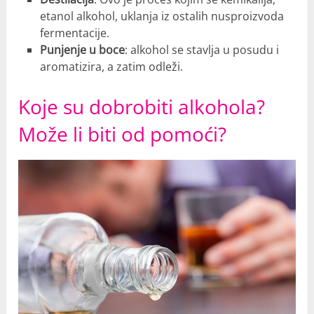
etanol alkohol, uklanja iz ostalih nusproizvoda
fermentacije.
Punjenje u boce
: alkohol se stavlja u posudu i
aromatizira, a zatim odleži.
Koje su dobrobiti alkohola?
Može li biti od pomoći?