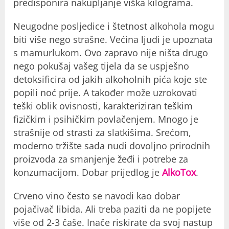
predisponira nakupljanje viška kilograma.
Neugodne posljedice i štetnost alkohola mogu
biti više nego strašne. Većina ljudi je upoznata
s mamurlukom. Ovo zapravo nije ništa drugo
nego pokušaj vašeg tijela da se uspješno
detoksificira od jakih alkoholnih pića koje ste
popili noć prije. A također može uzrokovati
teški oblik ovisnosti, karakteriziran teškim
fizičkim i psihičkim povlačenjem. Mnogo je
strašnije od strasti za slatkišima. Srećom,
moderno tržište sada nudi dovoljno prirodnih
proizvoda za smanjenje žeđi i potrebe za
konzumacijom. Dobar prijedlog je
AlkoTox
.
Crveno vino često se navodi kao dobar
pojačivač libida. Ali treba paziti da ne popijete
više od 2-3 čaše. Inače riskirate da svoj nastup