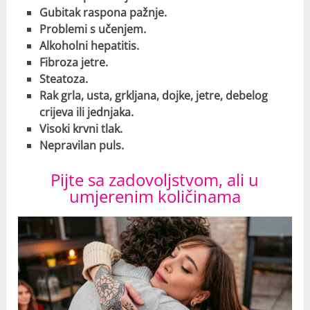
Gubitak raspona pažnje.
Problemi s učenjem.
Alkoholni hepatitis.
Fibroza jetre.
Steatoza.
Rak grla, usta, grkljana, dojke, jetre, debelog
crijeva ili jednjaka.
Visoki krvni tlak.
Nepravilan puls.
Pijte sa zadovoljstvom, ali u
umjerenim količinama