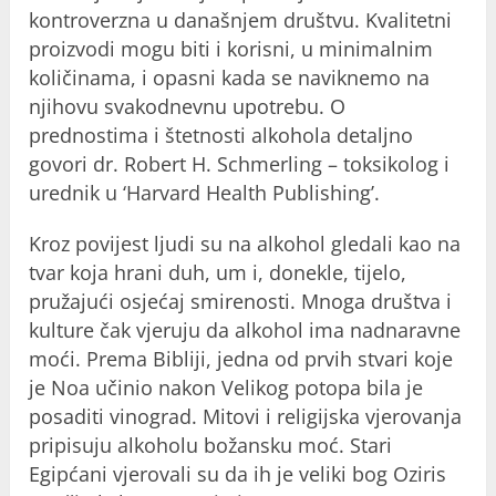
kontroverzna u današnjem društvu. Kvalitetni
proizvodi mogu biti i korisni, u minimalnim
količinama, i opasni kada se naviknemo na
njihovu svakodnevnu upotrebu. O
prednostima i štetnosti alkohola detaljno
govori dr. Robert H. Schmerling – toksikolog i
urednik u ‘Harvard Health Publishing’.
Kroz povijest ljudi su na alkohol gledali kao na
tvar koja hrani duh, um i, donekle, tijelo,
pružajući osjećaj smirenosti. Mnoga društva i
kulture čak vjeruju da alkohol ima nadnaravne
moći. Prema Bibliji, jedna od prvih stvari koje
je Noa učinio nakon Velikog potopa bila je
posaditi vinograd. Mitovi i religijska vjerovanja
pripisuju alkoholu božansku moć. Stari
Egipćani vjerovali su da ih je veliki bog Oziris