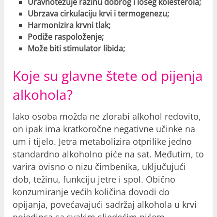
Uravnotežuje razinu dobrog i lošeg kolesterola;
Ubrzava cirkulaciju krvi i termogenezu;
Harmonizira krvni tlak;
Podiže raspoloženje;
Može biti stimulator libida;
Koje su glavne štete od pijenja
alkohola?
Iako osoba možda ne zlorabi alkohol redovito,
on ipak ima kratkoročne negativne učinke na
um i tijelo. Jetra metabolizira otprilike jedno
standardno alkoholno piće na sat. Međutim, to
varira ovisno o nizu čimbenika, uključujući
dob, težinu, funkciju jetre i spol. Obično
konzumiranje većih količina dovodi do
opijanja, povećavajući sadržaj alkohola u krvi