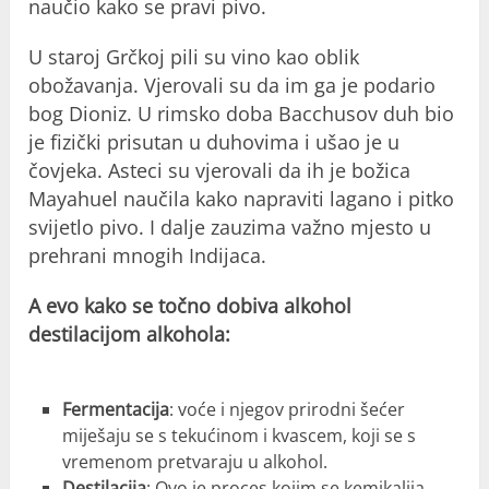
naučio kako se pravi pivo.
U staroj Grčkoj pili su vino kao oblik
obožavanja. Vjerovali su da im ga je podario
bog Dioniz. U rimsko doba Bacchusov duh bio
je fizički prisutan u duhovima i ušao je u
čovjeka. Asteci su vjerovali da ih je božica
Mayahuel naučila kako napraviti lagano i pitko
svijetlo pivo. I dalje zauzima važno mjesto u
prehrani mnogih Indijaca.
A evo kako se točno dobiva alkohol
destilacijom alkohola:
Fermentacija
: voće i njegov prirodni šećer
miješaju se s tekućinom i kvascem, koji se s
vremenom pretvaraju u alkohol.
Destilacija
: Ovo je proces kojim se kemikalija,