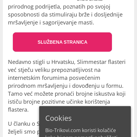
prirodnog podrijetla, poznatih po svojoj
sposobnosti da stimuliraju brže i dosljednije
mršavljenje i sagorijevanje masti.
SLUŽBENA STRANICA
Nedavno stigli u Hrvatsku, Slimmestar flasteri
već stječu veliku prepoznatljivost na
internetskim forumima posvećenim
prirodnom mršavljenju i dovođenju u formu.
Tamo već možete pronaći brojne iskustva koji
ističu brojne pozitivne učinke korištenja
flastera.
Cookies
U članku o Slimmestar Perfect Skin Patch
Bio-Trikovi.com koristi kolačiće
željeli smo prikupiti sve što trebate znati o