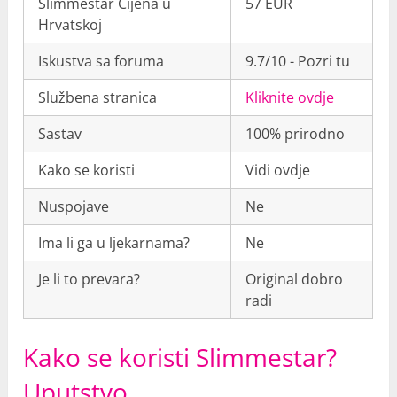
Slimmestar Cijena u
57 EUR
Hrvatskoj
Iskustva sa foruma
9.7/10 - Pozri tu
Službena stranica
Kliknite ovdje
Sastav
100% prirodno
Kako se koristi
Vidi ovdje
Nuspojave
Ne
Ima li ga u ljekarnama?
Ne
Je li to prevara?
Original dobro
radi
Kako se koristi Slimmestar?
Uputstvo