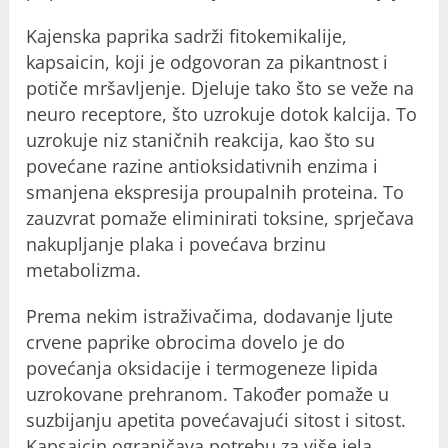
Kajenska paprika sadrži fitokemikalije,
kapsaicin, koji je odgovoran za pikantnost i
potiče mršavljenje. Djeluje tako što se veže na
neuro receptore, što uzrokuje dotok kalcija. To
uzrokuje niz staničnih reakcija, kao što su
povećane razine antioksidativnih enzima i
smanjena ekspresija proupalnih proteina. To
zauzvrat pomaže eliminirati toksine, sprječava
nakupljanje plaka i povećava brzinu
metabolizma.
Prema nekim istraživačima, dodavanje ljute
crvene paprike obrocima dovelo je do
povećanja oksidacije i termogeneze lipida
uzrokovane prehranom. Također pomaže u
suzbijanju apetita povećavajući sitost i sitost.
Kapsaicin ograničava potrebu za više jela