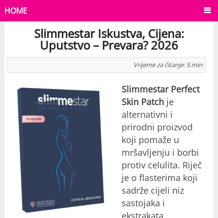
HOME
Slimmestar Iskustva, Cijena:
Uputstvo – Prevara? 2026
Vrijeme za čitanje:
5
min
Slimmestar Perfect
Skin Patch
je
alternativni i
prirodni proizvod
koji pomaže u
mršavljenju i borbi
protiv celulita. Riječ
je o flasterima koji
sadrže cijeli niz
sastojaka i
ekstrakata