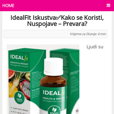
HOME
IdealFit Iskustva✅Kako se Koristi,
Nuspojave – Prevara?
Vrijeme za čitanje:
4
min
Ljudi su