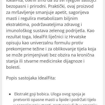
IdealFita, otkrili smo da su svi njegovi sastojci
bezopasni i prirodni. Praktički, ovaj proizvod
za mršavljenje smanjuje apetit, sagorijeva
masti i regulira metabolizam biljnim
ekstraktima, podržavateljima zdravog i
imunološkog sustava zelenog podrijetla. Kao
rezultat toga, IdealFit liječnici iz Hrvatske
opisuju kao univerzalnu formulu protiv
prekomjerne težine i za oblikovanje tijela koja
se može primjenjivati ​​bez obzira na kronična
stanja ili stvarne medicinske dijagnoze i
bolesti.
Popis sastojaka IdealFita:
Ekstrakt goji bobica. Uloga ovog spoja je
pretvoriti opasne masti u lipide i podržati tijelo