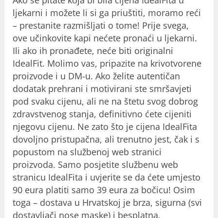
ljekarni i možete li si ga priuštiti, moramo reći
– prestanite razmišljati o tome! Prije svega,
ove učinkovite kapi nećete pronaći u ljekarni.
Ili ako ih pronađete, neće biti originalni
IdealFit. Molimo vas, pripazite na krivotvorene
proizvode i u DM-u. Ako želite autentičan
dodatak prehrani i motivirani ste smršavjeti
pod svaku cijenu, ali ne na štetu svog dobrog
zdravstvenog stanja, definitivno ćete cijeniti
njegovu cijenu. Ne zato što je cijena IdealFita
dovoljno pristupačna, ali trenutno jest, čak i s
popustom na službenoj web stranici
proizvoda. Samo posjetite službenu web
stranicu IdealFita i uvjerite se da ćete umjesto
90 eura platiti samo 39 eura za bočicu! Osim
toga – dostava u Hrvatskoj je brza, sigurna (svi
dostavljači nose maske) i besplatna.