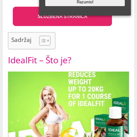
Razumio!
SLUŽBENA STRANICA
Sadržaj
IdealFit – Što je?