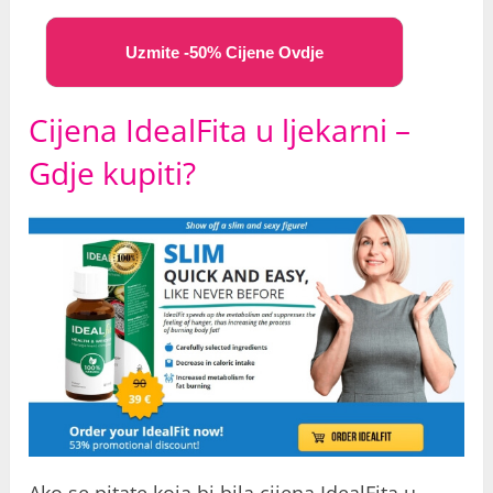
Uzmite -50% Cijene Ovdje
Cijena IdealFita u ljekarni –
Gdje kupiti?
Ako se pitate koja bi bila cijena IdealFita u