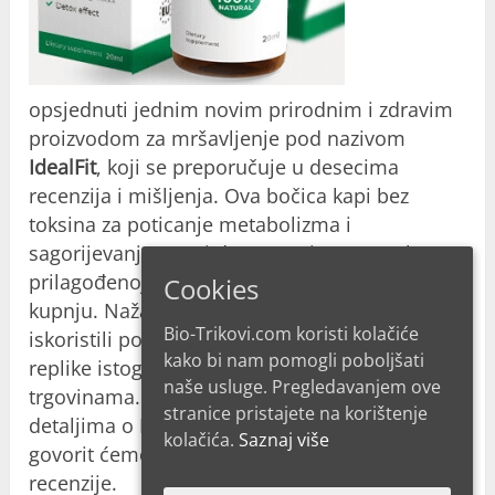
opsjednuti jednim novim prirodnim i zdravim
proizvodom za mršavljenje pod nazivom
IdealFit
, koji se preporučuje u desecima
recenzija i mišljenja. Ova bočica kapi bez
toksina za poticanje metabolizma i
sagorijevanje masti dostupna je na posebno
prilagođenoj službenoj web platformi za
Cookies
kupnju. Nažalost, neki prevaranti su već
Bio-Trikovi.com koristi kolačiće
iskoristili popularnost rješenja i proširili lažne
kako bi nam pomogli poboljšati
replike istog imena u ljekarnama i drugim
naše usluge. Pregledavanjem ove
trgovinama. O ovome i mnogim drugim
stranice pristajete na korištenje
detaljima o IdealFit masti za mršavljenje,
kolačića.
Saznaj više
govorit ćemo u sljedećim retcima ove
recenzije.