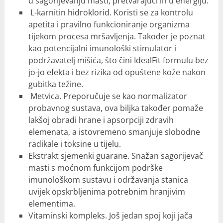
u sagorijevanju masti, pretvarajući ih u energiju.
L-karnitin hidroklorid. Koristi se za kontrolu
apetita i pravilno funkcioniranje organizma
tijekom procesa mršavljenja. Također je poznat
kao potencijalni imunološki stimulator i
podržavatelj mišića, što čini IdealFit formulu bez
jo-jo efekta i bez rizika od opuštene kože nakon
gubitka težine.
Metvica. Preporučuje se kao normalizator
probavnog sustava, ova biljka također pomaže
lakšoj obradi hrane i apsorpciji zdravih
elemenata, a istovremeno smanjuje slobodne
radikale i toksine u tijelu.
Ekstrakt sjemenki guarane. Snažan sagorijevač
masti s moćnom funkcijom podrške
imunološkom sustavu i održavanja stanica
uvijek opskrbljenima potrebnim hranjivim
elementima.
Vitaminski kompleks. Još jedan spoj koji jača