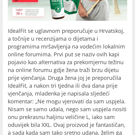
IdealFit se uglavnom preporučuje u Hrvatskoj,
a točnije u recenzijama o dijetama i
programima mršavljenja na vodećim lokalnim
online forumima. Prvi put se naziv ovih kapi
pojavio kao alternativa za prekomjernu težinu
na online forumu gdje žena traži brzu dijetu
prije vjenčanja. Druga žena joj je preporučila
IdealFit, a nakon tri tjedna ili dva dana prije
vjenčanja, mladenka je napisala sljedeći
komentar: „Ne mogu vjerovati da sam uspjela.
Nisam se samo udala, nego sam uspjela nositi
onu prekrasnu haljinu veličine L, iako sam
oduvijek bila XXL. Ovaj proizvod je fantastičan,
a sada kada sam tako sretno udana, želim ga