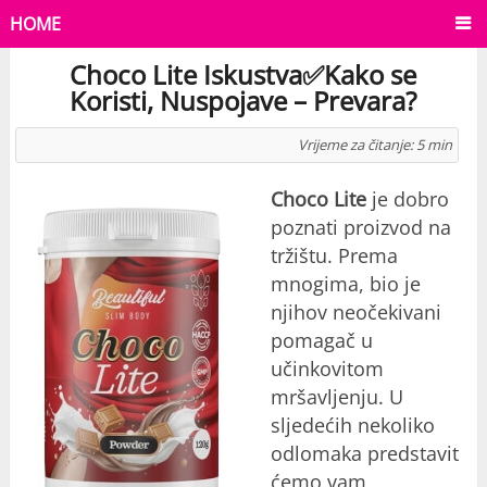
HOME
Choco Lite Iskustva✅Kako se
Koristi, Nuspojave – Prevara?
Vrijeme za čitanje:
5
min
Choco Lite
je dobro
poznati proizvod na
tržištu. Prema
mnogima, bio je
njihov neočekivani
pomagač u
učinkovitom
mršavljenju. U
sljedećih nekoliko
odlomaka predstavit
ćemo vam