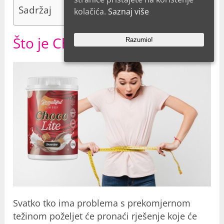
Sadržaj
kolačića.
Saznaj više
Što je Choco Lite ?
Razumio!
Svatko tko ima problema s prekomjernom
težinom poželjet će pronaći rješenje koje će