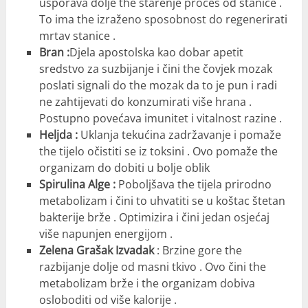
usporava dolje the starenje proces od stanice .
To ima the izraženo sposobnost do regenerirati
mrtav stanice .
Bran :
Djela apostolska kao dobar​ apetit
sredstvo za suzbijanje i čini the čovjek mozak
poslati signali do the mozak da to je pun i radi
ne zahtijevati do konzumirati više hrana .
Postupno povećava imunitet i vitalnost razine .
Heljda :
Uklanja tekućina zadržavanje i pomaže
the tijelo očistiti se iz toksini . Ovo pomaže the
organizam do dobiti u bolje oblik​
Spirulina Alge :
Poboljšava the tijela prirodno
metabolizam i čini to uhvatiti se u koštac štetan
bakterije brže . Optimizira i čini jedan osjećaj
više napunjen energijom .
Zelena Grašak Izvadak
: Brzine gore the
razbijanje dolje od masni tkivo . Ovo čini the
metabolizam brže i the organizam dobiva
osloboditi od više kalorije .