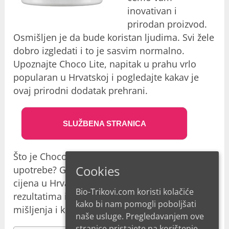
inovativan i
prirodan proizvod.
Osmišljen je da bude koristan ljudima. Svi žele
dobro izgledati i to je sasvim normalno.
Upoznajte Choco Lite, napitak u prahu vrlo
popularan u Hrvatskoj i pogledajte kakav je
ovaj prirodni dodatak prehrani.
SLUŽBENA STRANICA
Što je Choco Lite i kakvi su učinci njegove
Cookies
upotrebe? Gdje ga možete kupiti i koja je
cijena u Hrvatskoj? Jesu li kupci zadovoljni
Bio-Trikovi.com koristi kolačiće
rezultatima i kakva su njihova stvarna
kako bi nam pomogli poboljšati
mišljenja i komentari na forumima?
naše usluge. Pregledavanjem ove
stranice pristajete na korištenje