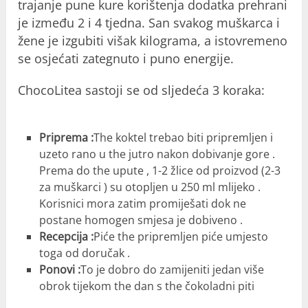
trajanje pune kure korištenja dodatka prehrani
je između 2 i 4 tjedna. San svakog muškarca i
žene je izgubiti višak kilograma, a istovremeno
se osjećati zategnuto i puno energije.
ChocoLitea sastoji se od sljedeća 3 koraka:
Priprema :
The koktel trebao biti pripremljen i
uzeto rano u the jutro nakon dobivanje gore .
Prema do the upute , 1-2 žlice od proizvod (2-3
za muškarci ) su otopljen u 250 ml mlijeko .
Korisnici mora zatim promiješati dok ne
postane homogen smjesa je dobiveno .
Recepcija :
Piće the pripremljen piće umjesto
toga od doručak .
Ponovi :
To je dobro do zamijeniti jedan više
obrok tijekom the dan s the čokoladni piti​