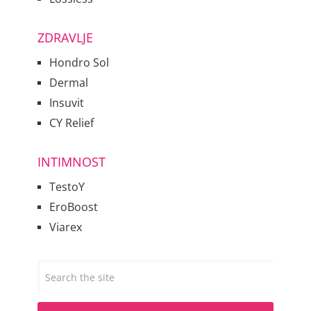
ZDRAVLJE
Hondro Sol
Dermal
Insuvit
CY Relief
INTIMNOST
TestoY
EroBoost
Viarex