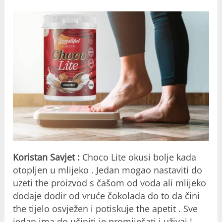
Koristan Savjet :
Choco Lite okusi bolje kada
otopljen u mlijeko . Jedan mogao nastaviti do
uzeti the proizvod s čašom​ od voda ali mlijeko
dodaje dodir​ od vruće čokolada do to da čini
the tijelo osvježen i potiskuje the apetit . Sve
jedan ima do učiniti je promiješati i uživaj !