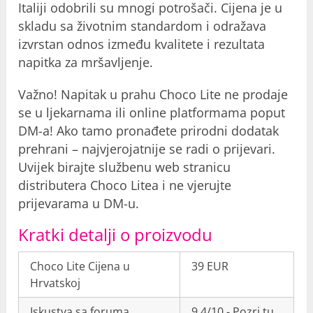
Italiji odobrili su mnogi potrošači. Cijena je u
skladu sa životnim standardom i odražava
izvrstan odnos između kvalitete i rezultata
napitka za mršavljenje.
Važno! Napitak u prahu Choco Lite ne prodaje
se u ljekarnama ili online platformama poput
DM-a! Ako tamo pronađete prirodni dodatak
prehrani – najvjerojatnije se radi o prijevari.
Uvijek birajte službenu web stranicu
distributera Choco Litea i ne vjerujte
prijevarama u DM-u.
Kratki detalji o proizvodu
Choco Lite Cijena u
39 EUR
Hrvatskoj
Iskustva sa foruma
9.4/10 - Pozri tu