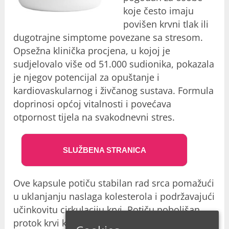
koje često imaju
povišen krvni tlak ili
dugotrajne simptome povezane sa stresom.
Opsežna klinička procjena, u kojoj je
sudjelovalo više od 51.000 sudionika, pokazala
je njegov potencijal za opuštanje i
kardiovaskularnog i živčanog sustava. Formula
doprinosi općoj vitalnosti i povećava
otpornost tijela na svakodnevni stres.
SLUŽBENA STRANICA
Ove kapsule potiču stabilan rad srca pomažući
u uklanjanju naslaga kolesterola i podržavajući
učinkovitu cirkulaciju krvi. Potiču poboljšan
protok krvi kroz cijeli vaskularni sustav,