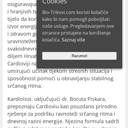
Cookies
osiguravajući da organi dobiju dovoljno kisika
i hranjivih tvari. Osim toga, formula potiče
Bio-Trikovi.com koristi kolačiće
tijelo da koristi pohranjene masne rezerve kao
kako bi nam pomogli poboljšati
naše usluge. Pregledavanjem ove
izvor energije, što može doprinijeti postupnom
stranice pristajete na korištenje
i zdravom gubitku težine u kombinaciji s
kolačića.
Saznaj više
uravnoteženom prehranom. Proizvod već
svakodnevno koristi više od 83.000 osoba
diljem Hrvatske. Recenzije i komentari o
Razumio!
Cardioviji na forumima često ističu njezin
umirujući učinak tijekom stresnih situacija i
sposobnost pomoći u obnavljanju stabilnog
srčanog ritma.
Kardiolozi, uključujući dr. Boruta Piskara,
prepoznaju Cardioviu kao pouzdano prirodno
rješenje za podršku ravnoteži srčanog ritma i
dnevnoj razini energije. Njezina formula sadrži