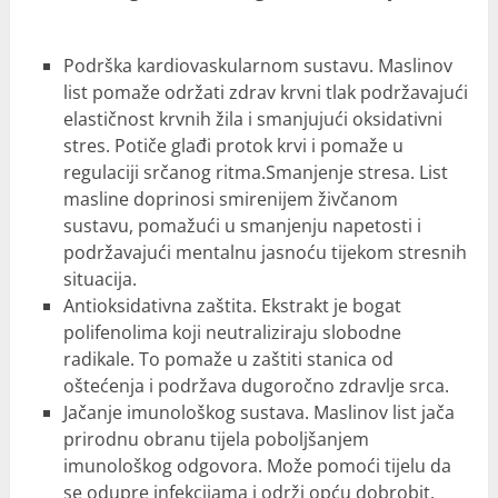
Podrška kardiovaskularnom sustavu. Maslinov
list pomaže održati zdrav krvni tlak podržavajući
elastičnost krvnih žila i smanjujući oksidativni
stres. Potiče glađi protok krvi i pomaže u
regulaciji srčanog ritma.Smanjenje stresa. List
masline doprinosi smirenijem živčanom
sustavu, pomažući u smanjenju napetosti i
podržavajući mentalnu jasnoću tijekom stresnih
situacija.
Antioksidativna zaštita. Ekstrakt je bogat
polifenolima koji neutraliziraju slobodne
radikale. To pomaže u zaštiti stanica od
oštećenja i podržava dugoročno zdravlje srca.
Jačanje imunološkog sustava. Maslinov list jača
prirodnu obranu tijela poboljšanjem
imunološkog odgovora. Može pomoći tijelu da
se odupre infekcijama i održi opću dobrobit.