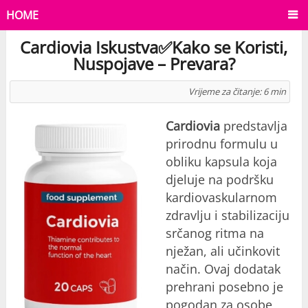
HOME
Cardiovia Iskustva✅Kako se Koristi,
Nuspojave – Prevara?
Vrijeme za čitanje:
6
min
Cardiovia
predstavlja
prirodnu formulu u
obliku kapsula koja
djeluje na podršku
kardiovaskularnom
zdravlju i stabilizaciju
srčanog ritma na
nježan, ali učinkovit
način. Ovaj dodatak
prehrani posebno je
pogodan za osobe