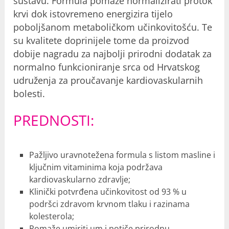
sustavu. Formula pomaže normalizirati protok
krvi dok istovremeno energizira tijelo
poboljšanom metaboličkom učinkovitošću. Te
su kvalitete doprinijele tome da proizvod
dobije nagradu za najbolji prirodni dodatak za
normalno funkcioniranje srca od Hrvatskog
udruženja za proučavanje kardiovaskularnih
bolesti.
PREDNOSTI:
Pažljivo uravnotežena formula s listom masline i
ključnim vitaminima koja podržava
kardiovaskularno zdravlje;
Klinički potvrđena učinkovitost od 93 % u
podršci zdravom krvnom tlaku i razinama
kolesterola;
Pomaže umiriti um i potiče prirodnu