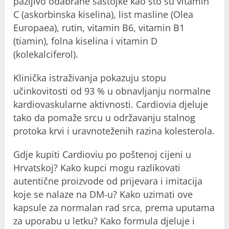
pažljivo odabrane sastojke kao što su vitamin
C (askorbinska kiselina), list masline (Olea
Europaea), rutin, vitamin B6, vitamin B1
(tiamin), folna kiselina i vitamin D
(kolekalciferol).
Klinička istraživanja pokazuju stopu
učinkovitosti od 93 % u obnavljanju normalne
kardiovaskularne aktivnosti. Cardiovia djeluje
tako da pomaže srcu u održavanju stalnog
protoka krvi i uravnoteženih razina kolesterola.
Gdje kupiti Cardioviu po poštenoj cijeni u
Hrvatskoj? Kako kupci mogu razlikovati
autentične proizvode od prijevara i imitacija
koje se nalaze na DM-u? Kako uzimati ove
kapsule za normalan rad srca, prema uputama
za uporabu u letku? Kako formula djeluje i