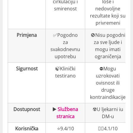
cirkulaciju i
loše i
smirenost
nedovoljne
rezultate koji su
privremeni
Primjena
✅Pogodno
🚫Nisu pogodni
za
za sve ljude i
svakodnevnu
mogu imati
upotrebu
ograničenja
Sigurnost
🍃Klinički
⛔️Mogu
testirano
uzrokovati
ovisnost ili
druge
kontraindikacije
Dostupnost
▶️
Službena
☢️U ljekarni iu
stranica
DM-u
Korisnička
⭐️9.4/10
👎🏼4.1/10